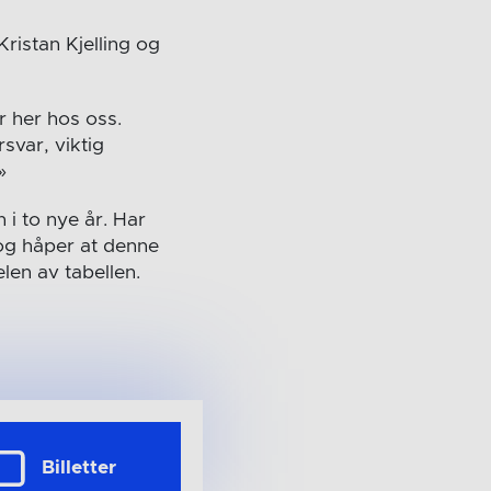
Kristan Kjelling og
år her hos oss.
rsvar, viktig
»
 i to nye år. Har
 og håper at denne
elen av tabellen.
Billetter