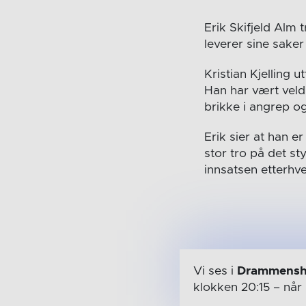
Erik Skifjeld Alm t
leverer sine sake
Kristian Kjelling 
Han har vært veldi
brikke i angrep og
Erik sier at han e
stor tro på det st
innsatsen etterhve
Vi ses i
Drammensh
klokken 20:15
– når