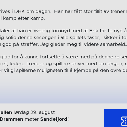
rives i DHK om dagen. Han har fått stor tillit av trener 
r i kamp etter kamp.
uttaler at han er «veldig fornøyd med at Erik tar to nye 
g solid denne sesongen i alle spillets faser, sikker i fo
 god på straffer. Jeg gleder meg til videre samarbeid.
r glad for å kunne fortsette å være med på denne reisen
yret, ledere, trenere og spillere driver med om dagen,
r vil gi spillerne muligheten til å kjempe på den øvre d
allen
lørdag 29. august
Drammen
møter
Sandefjord
!