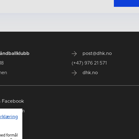
ndballklubb
post@dhk.no
18
(+47) 976 21 571
men
dhk.no
 Facebook
 Instagram
rklæring
 TikTok
 med formål