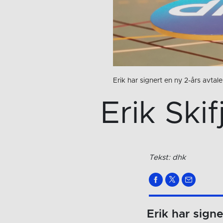
Erik har signert en ny 2-års avta
Erik Ski
Tekst: dhk
Erik har sign