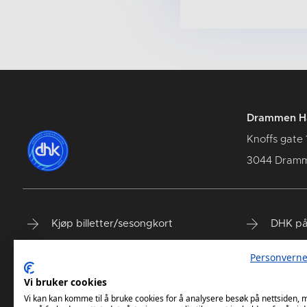
Drammen Hå
Knoffs gate 
3044 Dram
Kjøp billetter/sesongkort
DHK på
Spillerstall
DHK på
Personverne
Våre samarbeidspartnere
DHK på
Vi bruker cookies
DHK Terminliste
Vi kan kan komme til å bruke cookies for å analysere besøk på nettsiden,