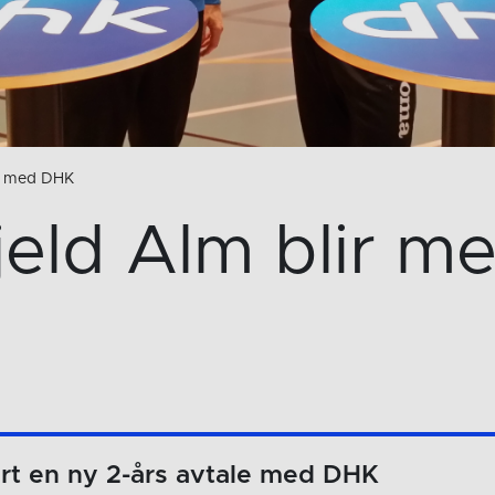
le med DHK
fjeld Alm blir m
ert en ny 2-års avtale med DHK