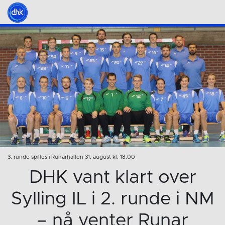
3. runde spilles i Runarhallen 31. august kl. 18.00
DHK vant klart over
Sylling IL i 2. runde i NM
– nå venter Runar