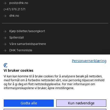
post@dhk.no
(+47) 976 21 571
dhk.no
Kjøp billetter/sesongkort
Spillerstall
Våre samarbeidspartnere
DHK Terminliste
Personvernerklæring
DHK på Facebook
DHK på Instagram
Vi bruker cookies
DHK på TikTok
Vi kan kan komme til å bruke cookies for å analysere besøk på nettsiden,
med formål om å forbedre nettstedet vårt, vise personlig tilpasset innhold
og for å gi deg en flott nettstedopplevelse. For mer informasjon om
informasjonskapslene vi bruker, åpne innstillingene.
Godta alle
Kun nødvendige