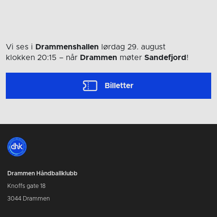
Vi ses i
Drammenshallen
lørdag 29. august
klokken 20:15
– når
Drammen
møter
Sandefjord
!
Billetter
Drammen Håndballklubb
Knoffs gate 18
3044 Drammen