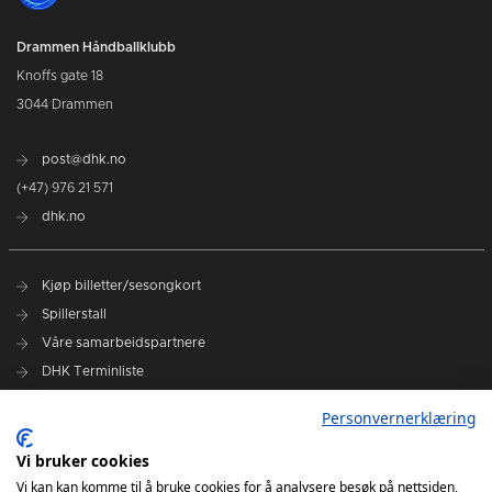
Drammen Håndballklubb
Knoffs gate 18
3044 Drammen
post@dhk.no
(+47) 976 21 571
dhk.no
Kjøp billetter/sesongkort
Spillerstall
Våre samarbeidspartnere
DHK Terminliste
Personvernerklæring
DHK på Facebook
DHK på Instagram
Vi bruker cookies
DHK på TikTok
Vi kan kan komme til å bruke cookies for å analysere besøk på nettsiden,