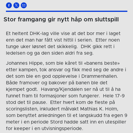
Stor framgang gir nytt håp om sluttspill
Et heltent DHK-lag ville vise at det bor mer i laget
enn det man har fått vist hittil i serien. Etter noen
tunge uker løsnet det skikkelig. DHK gikk rett i
ledelsen og ga den siden aldri fra seg.
Johannes Hippe, som ble kåret til «banens beste»
etter kampen, tok ansvar og fikk med seg de andre i
det som ble en god opplevelse i Drammenhallen.
Både framover og bakover på banen ble det
kjempet godt. Havang/Kjendalen ser nå ut til å ha
funnet fram til formasjoner som fungerer. Hele 17-9
stod det til pause. Etter hvert kom de fleste på
scoringslisten, inkludert målvakt Mathias K. Holm,
som benyttet anledningen til et langskudd fra egen 9
meter i en periode Stord hadde satt inn en utespiller
for keeper i en utvisningsperiode.