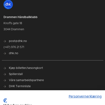
Drammen Håndballklubb
Knoffs gate 18
3044 Drammen
post@dhk.no
(+47) 976 21 571
dhk.no
Kjøp billetter/sesongkort
Spillerstall
Våre samarbeidspartnere
DHK Terminliste
Personvernerklæring
DHK på Facebook
DHK på Instagram