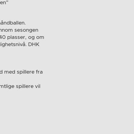
men”
håndballen.
jennom sesongen
/40 plasser, og om
rdighetsnivå. DHK
d med spillere fra
mtlige spillere vil