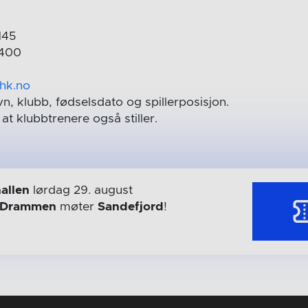
145
1400
hk.no
n, klubb, fødselsdato og spillerposisjon.
 at klubbtrenere også stiller.
allen
lørdag 29. august
Drammen
møter
Sandefjord
!