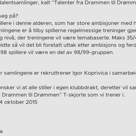
alentsamlinger, kalt “Talenter fra Drammen til Drøm
seg på?
spillere i denne alderen, som har store ambisjoner med 
ingene er å tilby spillerne regelmessige treninger g
g nivå, der treningene vil være temabaserte. Maks 35
eldte så vil det bli foretatt uttak etter ambisjons og fe
8 spillere vil være en del av 98/99-gruppen.
r samlingene er rekruttrener Igor Koprivica i samarbei
ønsker vi at alle stiller i egen klubbdrakt, deretter vil sa
ra Drammen til Drømmen” T-skjorte som vi trener i.
24 oktober 2015
na