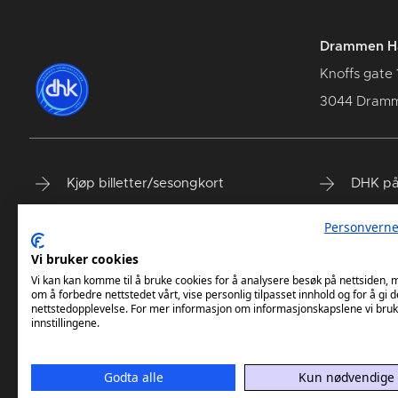
Drammen Hå
Knoffs gate 
3044 Dram
Kjøp billetter/sesongkort
DHK på
Spillerstall
DHK på
Personverne
Våre samarbeidspartnere
DHK på
Vi bruker cookies
DHK Terminliste
Vi kan kan komme til å bruke cookies for å analysere besøk på nettsiden,
om å forbedre nettstedet vårt, vise personlig tilpasset innhold og for å gi d
nettstedopplevelse. For mer informasjon om informasjonskapslene vi bruk
innstillingene.
Godta alle
Kun nødvendige