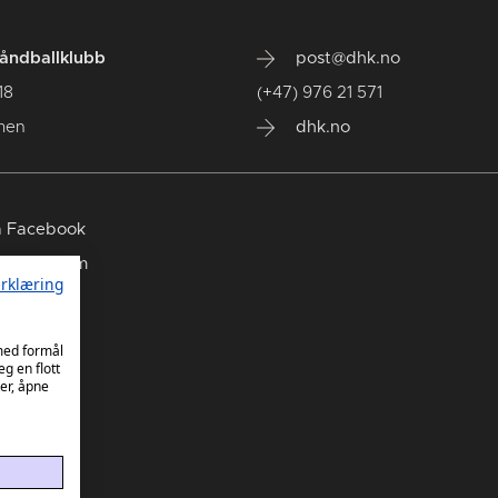
ndballklubb
post@dhk.no
18
(+47) 976 21 571
men
dhk.no
 Facebook
 Instagram
rklæring
 TikTok
 med formål
eg en flott
er, åpne