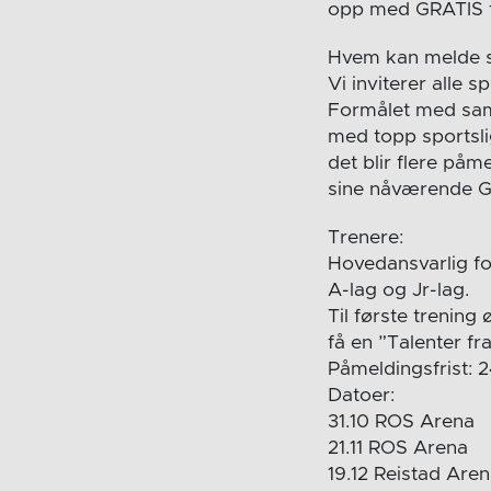
opp med GRATIS t
Hvem kan melde 
Vi inviterer alle 
Formålet med saml
med topp sportsli
det blir flere påm
sine nåværende G9
Trenere:
Hovedansvarlig fo
A-lag og Jr-lag.
Til første trening 
få en ”Talenter f
Påmeldingsfrist: 
Datoer:
31.10 ROS Arena
21.11 ROS Arena
19.12 Reistad Are