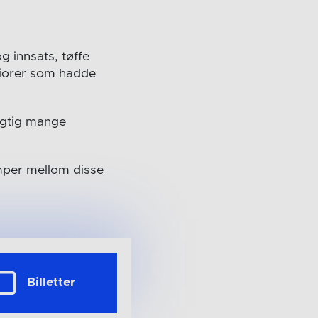
g innsats, tøffe
uniorer som hadde
Rigtig mange
mper mellom disse
Billetter