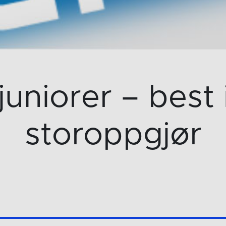
uniorer – best i
storoppgjør