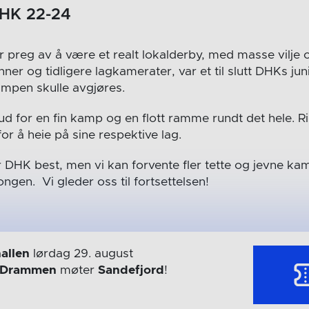
DHK 22-24
 preg av å være et realt lokalderby, med masse vilje o
ner og tidligere lagkamerater, var et til slutt DHKs j
ampen skulle avgjøres.
rud for en fin kamp og en flott ramme rundt det hele. 
r å heie på sine respektive lag.
DHK best, men vi kan forvente fler tette og jevne ka
gen. Vi gleder oss til fortsettelsen!
allen
lørdag 29. august
Drammen
møter
Sandefjord
!