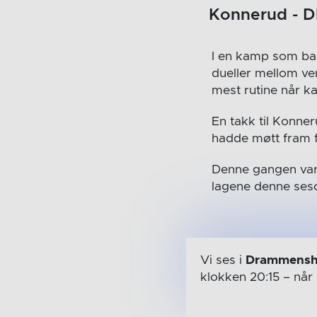
Konnerud - 
I en kamp som bar
dueller mellom ven
mest rutine når k
En takk til Konne
hadde møtt fram fo
Denne gangen var 
lagene denne seson
Vi ses i
Drammensh
klokken 20:15
– når