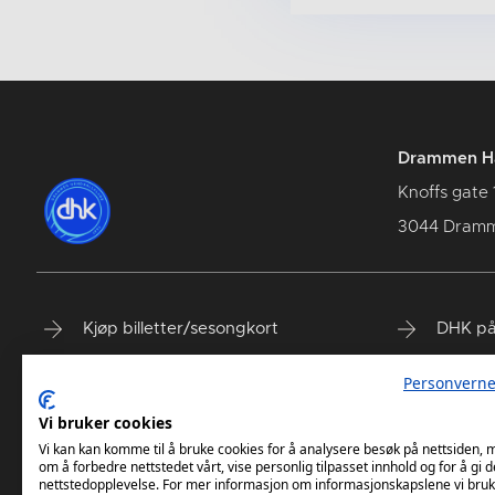
Drammen Hå
Knoffs gate 
3044 Dram
Kjøp billetter/sesongkort
DHK på
Spillerstall
DHK på
Personverne
Våre samarbeidspartnere
DHK på
Vi bruker cookies
DHK Terminliste
Vi kan kan komme til å bruke cookies for å analysere besøk på nettsiden,
om å forbedre nettstedet vårt, vise personlig tilpasset innhold og for å gi d
nettstedopplevelse. For mer informasjon om informasjonskapslene vi bruk