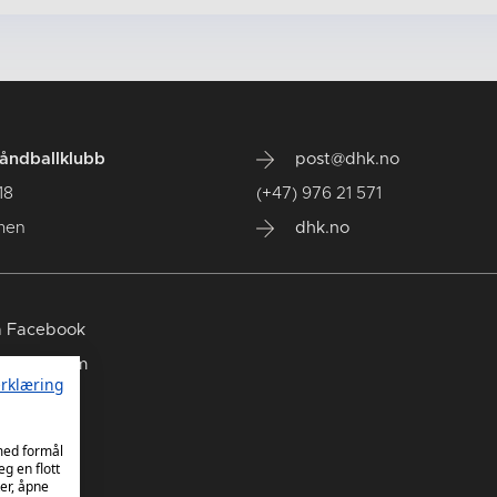
ndballklubb
post@dhk.no
18
(+47) 976 21 571
men
dhk.no
 Facebook
 Instagram
rklæring
 TikTok
 med formål
eg en flott
er, åpne