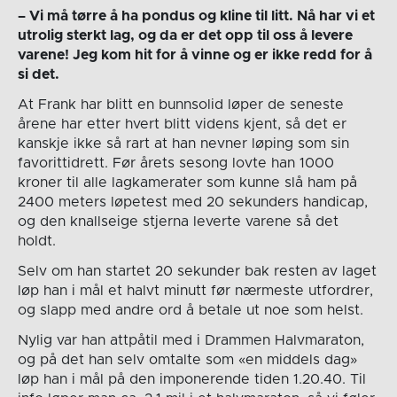
– Vi må tørre å ha pondus og kline til litt. Nå har vi et
utrolig sterkt lag, og da er det opp til oss å levere
varene! Jeg kom hit for å vinne og er ikke redd for å
si det.
At Frank har blitt en bunnsolid løper de seneste
årene har etter hvert blitt videns kjent, så det er
kanskje ikke så rart at han nevner løping som sin
favorittidrett. Før årets sesong lovte han 1000
kroner til alle lagkamerater som kunne slå ham på
2400 meters løpetest med 20 sekunders handicap,
og den knallseige stjerna leverte varene så det
holdt.
Selv om han startet 20 sekunder bak resten av laget
løp han i mål et halvt minutt før nærmeste utfordrer,
og slapp med andre ord å betale ut noe som helst.
Nylig var han attpåtil med i Drammen Halvmaraton,
og på det han selv omtalte som «en middels dag»
løp han i mål på den imponerende tiden 1.20.40. Til