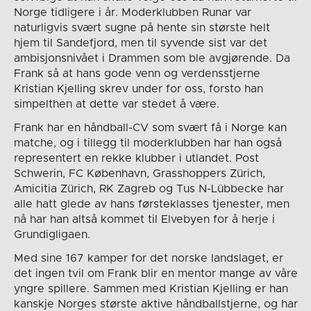
Norge tidligere i år. Moderklubben Runar var
naturligvis svært sugne på hente sin største helt
hjem til Sandefjord, men til syvende sist var det
ambisjonsnivået i Drammen som ble avgjørende. Da
Frank så at hans gode venn og verdensstjerne
Kristian Kjelling skrev under for oss, forsto han
simpelthen at dette var stedet å være.
Frank har en håndball-CV som svært få i Norge kan
matche, og i tillegg til moderklubben har han også
representert en rekke klubber i utlandet. Post
Schwerin, FC København, Grasshoppers Zürich,
Amicitia Zürich, RK Zagreb og Tus N-Lübbecke har
alle hatt glede av hans førsteklasses tjenester, men
nå har han altså kommet til Elvebyen for å herje i
Grundigligaen.
Med sine 167 kamper for det norske landslaget, er
det ingen tvil om Frank blir en mentor mange av våre
yngre spillere. Sammen med Kristian Kjelling er han
kanskje Norges største aktive håndballstjerne, og har