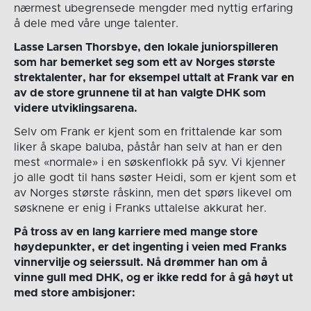
nærmest ubegrensede mengder med nyttig erfaring
å dele med våre unge talenter.
Lasse Larsen Thorsbye, den lokale juniorspilleren
som har bemerket seg som ett av Norges største
strektalenter, har for eksempel uttalt at Frank var en
av de store grunnene til at han valgte DHK som
videre utviklingsarena.
Selv om Frank er kjent som en frittalende kar som
liker å skape baluba, påstår han selv at han er den
mest «normale» i en søskenflokk på syv. Vi kjenner
jo alle godt til hans søster Heidi, som er kjent som et
av Norges største råskinn, men det spørs likevel om
søsknene er enig i Franks uttalelse akkurat her.
På tross av en lang karriere med mange store
høydepunkter, er det ingenting i veien med Franks
vinnervilje og seierssult. Nå drømmer han om å
vinne gull med DHK, og er ikke redd for å gå høyt ut
med store ambisjoner: