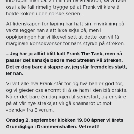
info løper man ca. 2,1 mil i et halvmaraton, så vi føler
oss i alle fall rimelig trygge på at Frank vil klare å
holde koken i den norske serien…
At lidenskapen for løping har hatt sin innvirkning på
vekta legger han slett ikke skjul på, men i
oppkjøringen har vi likevel sett at dette kun vil få
marginale konsekvenser for hans styrke på streken.
– Jeg har jo alltid blitt kalt Frank The Tank, men nå
passer det kanskje bedre med Streken På Streken.
Det er dog bare å slappe av, jeg står fremdeles støtt,
ler han.
Vi vet alle hva Frank står for og hva han er god for,
og vi gleder oss enormt til å se ham i den blå drakta.
Nå er det bare én dag igjen til seriestart, og er sikre
på at vår nye streksjef vil gå knallhardt ut mot
«bønda» fra Elverum.
Onsdag 2. september klokken 19.00 åpner vi årets
Grundigliga i Drammenshallen. Vel møtt!