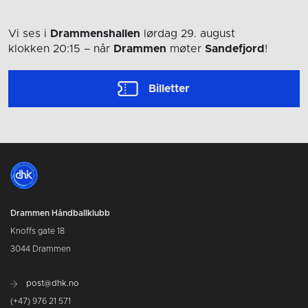
Vi ses i
Drammenshallen
lørdag 29. august
klokken 20:15
– når
Drammen
møter
Sandefjord
!
Billetter
Drammen Håndballklubb
Knoffs gate 18
3044 Drammen
post@dhk.no
(+47) 976 21 571