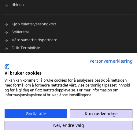
dhk.no
Kjøp billetter/sesongkort
Spillerstall
Våre samarbeidspartnere
DHK Terminliste
Personvernerklæring
DHK på Facebook
DHK på Instagram
Vi bruker cookies
DHK på TikTok
Vi kan kan komme til å bruke cookies for å analysere besøk på nettsiden,
med formål om å forbedre nettstedet vårt, vise personlig tilpasset innhold
og for å gi deg en flott nettstedopplevelse. For mer informasjon om
informasjonskapslene vi bruker, åpne innstillingene.
Godta alle
Kun nødvendige
Nei, endre valg