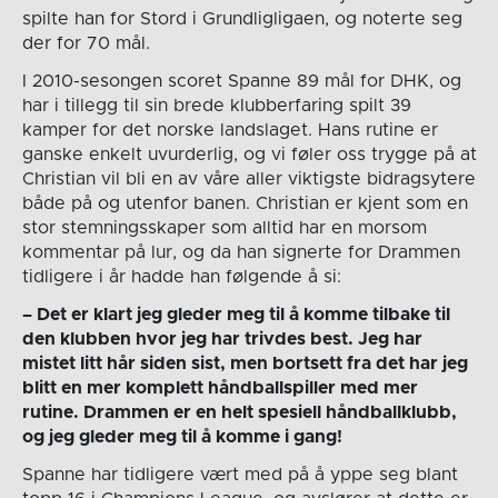
spilte han for Stord i Grundligligaen, og noterte seg
der for 70 mål.
I 2010-sesongen scoret Spanne 89 mål for DHK, og
har i tillegg til sin brede klubberfaring spilt 39
kamper for det norske landslaget. Hans rutine er
ganske enkelt uvurderlig, og vi føler oss trygge på at
Christian vil bli en av våre aller viktigste bidragsytere
både på og utenfor banen. Christian er kjent som en
stor stemningsskaper som alltid har en morsom
kommentar på lur, og da han signerte for Drammen
tidligere i år hadde han følgende å si:
– Det er klart jeg gleder meg til å komme tilbake til
den klubben hvor jeg har trivdes best. Jeg har
mistet litt hår siden sist, men bortsett fra det har jeg
blitt en mer komplett håndballspiller med mer
rutine. Drammen er en helt spesiell håndballklubb,
og jeg gleder meg til å komme i gang!
Spanne har tidligere vært med på å yppe seg blant