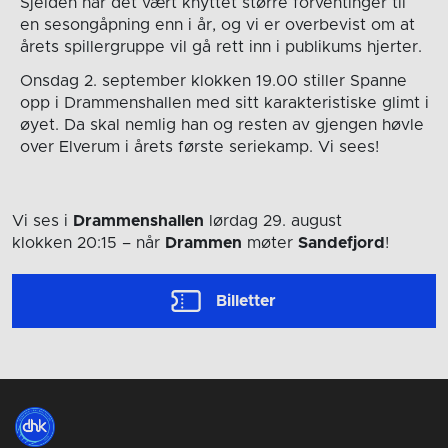
Sjelden har det vært knyttet større forventinger til
en sesongåpning enn i år, og vi er overbevist om at
årets spillergruppe vil gå rett inn i publikums hjerter.
Onsdag 2. september klokken 19.00 stiller Spanne
opp i Drammenshallen med sitt karakteristiske glimt i
øyet. Da skal nemlig han og resten av gjengen høvle
over Elverum i årets første seriekamp. Vi sees!
Vi ses i
Drammenshallen
lørdag 29. august
klokken 20:15
– når
Drammen
møter
Sandefjord
!
Billetter