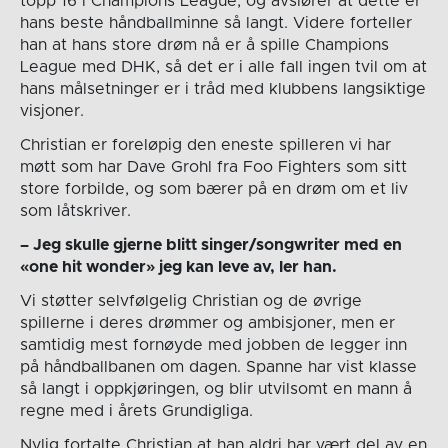
topp 16 i Champions League, og avslører at dette er
hans beste håndballminne så langt. Videre forteller
han at hans store drøm nå er å spille Champions
League med DHK, så det er i alle fall ingen tvil om at
hans målsetninger er i tråd med klubbens langsiktige
visjoner.
Christian er foreløpig den eneste spilleren vi har
møtt som har Dave Grohl fra Foo Fighters som sitt
store forbilde, og som bærer på en drøm om et liv
som låtskriver.
– Jeg skulle gjerne blitt singer/songwriter med en
«one hit wonder» jeg kan leve av, ler han.
Vi støtter selvfølgelig Christian og de øvrige
spillerne i deres drømmer og ambisjoner, men er
samtidig mest fornøyde med jobben de legger inn
på håndballbanen om dagen. Spanne har vist klasse
så langt i oppkjøringen, og blir utvilsomt en mann å
regne med i årets Grundigliga.
Nylig fortalte Christian at han aldri har vært del av en