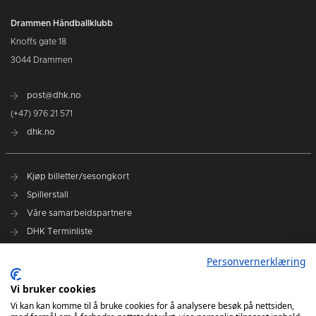
Drammen Håndballklubb
Knoffs gate 18
3044 Drammen
post@dhk.no
(+47) 976 21 571
dhk.no
Kjøp billetter/sesongkort
Spillerstall
Våre samarbeidspartnere
DHK Terminliste
Personvernerklæring
DHK på Facebook
DHK på Instagram
Vi bruker cookies
DHK på TikTok
Vi kan kan komme til å bruke cookies for å analysere besøk på nettsiden,