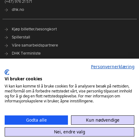
(+47) 976 21 571
dhk.no
Kjøp billetter/sesongkort
Spillerstall
Våre samarbeidspartnere
DHK Terminliste
Personvernerklæring
DHK på Facebook
DHK på Instagram
Vi bruker cookies
DHK på TikTok
Vi kan kan komme til å bruke cookies for å analysere besøk på nettsiden,
med formål om å forbedre nettstedet vårt, vise personlig tilpasset innhold
og for å gi deg en flott nettstedopplevelse. For mer informasjon om
informasjonskapslene vi bruker, åpne innstillingene.
Godta alle
Kun nødvendige
Nei, endre valg