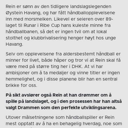
Rein er sønn av den tidligere landslagslegenden
Øystein Havang, og har fått håndballopplevelsene
inn med morsmelken. Likevel er seieren over 89-
laget til Runar i Ribe Cup hans kuleste minne fra
håndballbanen, så det er ingen tvil om at lokal
stolthet og klubbrivalisering henger høyt hos unge
Havang.
Selv om opplevelsene fra aldersbestemt håndball er
minner for livet, både håper og tror vi at Rein skal få
være med på større ting her i DHK. At vi har
ambisjoner om å ta medaljer og vinne titler er ingen
hemmelighet, og i disse planene blir han en sentral
brikke for oss.
På sikt avslører også Rein at han drømmer om å
spille på landslaget, og i den prosessen har han altså
valgt Drammen som den perfekte utviklingsarena.
Utover målsetningene som håndballspiller er Rein
mest opptatt av å ha en behagelig hverdag, noe som