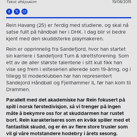
Tekst: dhkjoakim
19/08/2015
Rein Havang (25) er ferdig med studiene, og skal nå
satse fullt på håndball her i DHK. I dag blir vi bedre
kjent med den skuddsterke playmakeren.
Rein er opprinnelig fra Sandefjord, hvor han startet
sin karriere i Sandefjord Turn & Idrettsforening. Som
ett av de aller største talentene i sitt kull fikk han
vise seg frem i eliteserien allerede som 19-åring, og i
tillegg til moderklubben har han representert
Sandejord Håndball og Fjellhammer IL før han kom til
Drammen.
Parallelt med det akademiske har Rein fokusert på
spill i norsk førstedivisjon, så vi trenger på ingen
måte å bekymre oss for at skuddarmen har rustet
bort. Rein karakteriseres som en kvikk spiller med et
fantastisk skudd, og er én av flere store trusler som
vil gi våre motstandere hodebry i årets sesong.