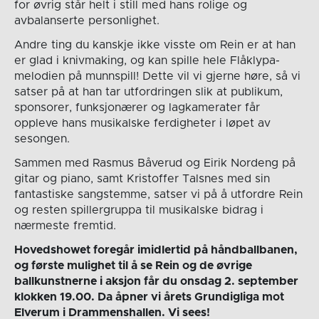
for øvrig står helt i still med hans rolige og
avbalanserte personlighet.
Andre ting du kanskje ikke visste om Rein er at han
er glad i knivmaking, og kan spille hele Flåklypa-
melodien på munnspill! Dette vil vi gjerne høre, så vi
satser på at han tar utfordringen slik at publikum,
sponsorer, funksjonærer og lagkamerater får
oppleve hans musikalske ferdigheter i løpet av
sesongen.
Sammen med Rasmus Båverud og Eirik Nordeng på
gitar og piano, samt Kristoffer Talsnes med sin
fantastiske sangstemme, satser vi på å utfordre Rein
og resten spillergruppa til musikalske bidrag i
nærmeste fremtid.
Hovedshowet foregår imidlertid på håndballbanen,
og første mulighet til å se Rein og de øvrige
ballkunstnerne i aksjon får du onsdag 2. september
klokken 19.00. Da åpner vi årets Grundigliga mot
Elverum i Drammenshallen. Vi sees!