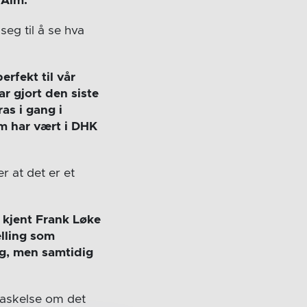
 Alm.
eg til å se hva
rfekt til vår
r gjort den siste
ras i gang i
om har vært i DHK
r at det er et
m kjent Frank Løke
elling som
tig, men samtidig
rraskelse om det