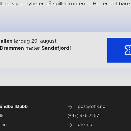
ere supernyheter på spillerfronten . . .Her er det bar
allen
lørdag 29. august
Drammen
møter
Sandefjord
!
ndballklubb
post@dhk.no
18
(+47) 976 21 571
men
dhk.no