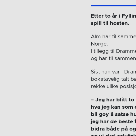
Etter to år i Fyll
spill til høsten.
Alm har til samme
Norge.
I tillegg til Dramm
og har til sammen
Sist han var i Dr
bokstavelig talt bø
rekke ulike posisj
– Jeg har blitt to
hva jeg kan som e
bli gøy å satse h
jeg har de beste 
bidra både på og