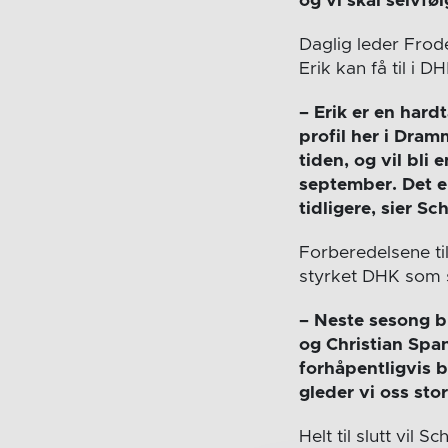
og vi skal selvføl
Daglig leder Frod
Erik kan få til i DH
– Erik er en hard
profil her i Dram
tiden, og vil bli 
september. Det er
tidligere, sier Sch
Forberedelsene til
styrket DHK som st
– Neste sesong bl
og Christian Spann
forhåpentligvis bl
gleder vi oss stor
Helt til slutt vil