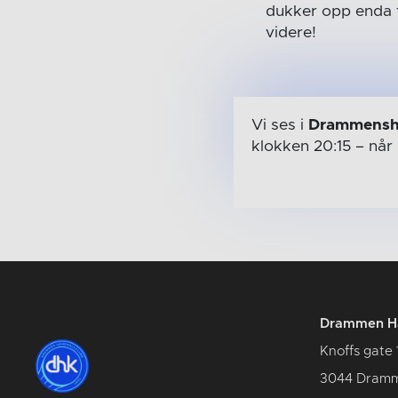
dukker opp enda fl
videre!
Vi ses i
Drammensh
klokken 20:15
– når
Drammen Hå
Knoffs gate 
3044 Dram