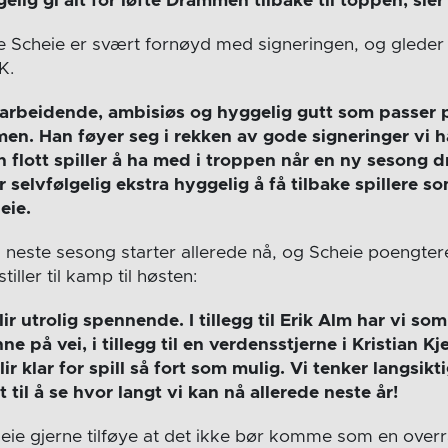
gelig gi alt for løfte Drammen tilbake til toppen, sier
e Scheie er svært fornøyd med signeringen, og gleder s
K.
tarbeidende, ambisiøs og hyggelig gutt som passer pe
men. Han føyer seg i rekken av gode signeringer vi ha
en flott spiller å ha med i troppen når en ny sesong d
 selvfølgelig ekstra hyggelig å få tilbake spillere s
eie.
 neste sesong starter allerede nå, og Scheie poengtere
iller til kamp til høsten:
ir utrolig spennende. I tillegg til Erik Alm har vi so
e på vei, i tillegg til en verdensstjerne i Kristian Kj
ir klar for spill så fort som mulig. Vi tenker langsik
t til å se hvor langt vi kan nå allerede neste år!
 Scheie gjerne tilføye at det ikke bør komme som en ove