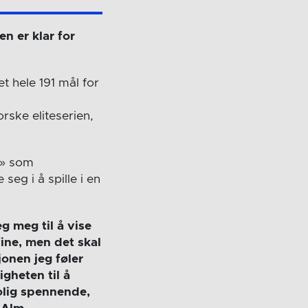
en er klar for
 hele 191 mål for
orske eliteserien,
i» som
seg i å spille i en
eg meg til å vise
fine, men det skal
jonen jeg føler
gheten til å
olig spennende,