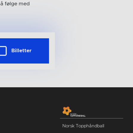
e å følge med
Billetter
Norsk Topphåndball