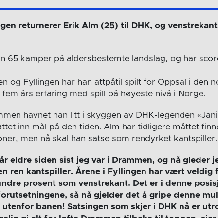
ingen returnerer Erik Alm (25) til DHK, og venstrekant
n 65 kamper på aldersbestemte landslag, og har scoret
en og Fyllingen har han attpåtil spilt for Oppsal i den n
 fem års erfaring med spill på høyeste nivå i Norge.
ammen havnet han litt i skyggen av DHK-legenden «Jan
ttet inn mål på den tiden. Alm har tidligere måttet finne 
oner, men nå skal han satse som rendyrket kantspiller.
 år eldre siden sist jeg var i Drammen, og nå gleder j
n ren kantspiller. Årene i Fyllingen har vært veldig 
undre prosent som venstrekant. Det er i denne posis
forutsetningene, så nå gjelder det å gripe denne muli
 utenfor banen! Satsingen som skjer i DHK nå er utr