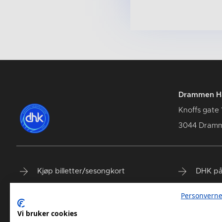
Drammen Hå
Knoffs gate 
3044 Dram
Kjøp billetter/sesongkort
DHK på
Spillerstall
DHK på
Personverne
Våre samarbeidspartnere
DHK på
Vi bruker cookies
DHK Terminliste