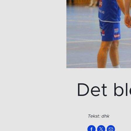
Det bl
Tekst: dhk