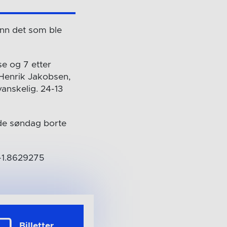
enn det som ble
e og 7 etter
 Henrik Jakobsen,
vanskelig. 24-13
nde søndag borte
p-1.8629275
Billetter