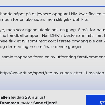
adde håpet på et jevnere oppgjør i NM kvartfinalen 
kampen for en uke siden, men slik gikk det ikke.
ye, men scoringene uteble nok en gang. 6 mål før paus
 vinne håndballkamper. Når DHK´s bestemann hittil i år,
ele fikk et tvilsomt rødt kort i første omgang ble det 
et og dermed ingen semifinale denne gangen.
g å samle troppene foran en ny utfordring førstkomme
 http://www.dt.no/sport/ute-av-cupen-etter-11-malsta
allen
lørdag 29. august
Drammen
møter
Sandefjord
!