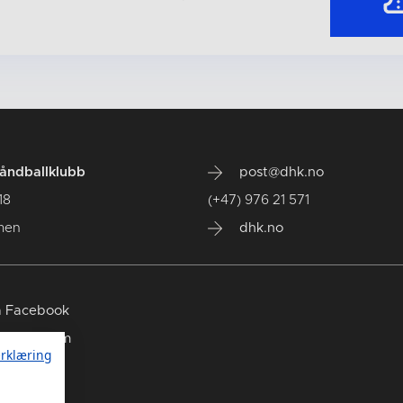
ndballklubb
post@dhk.no
18
(+47) 976 21 571
men
dhk.no
 Facebook
 Instagram
rklæring
 TikTok