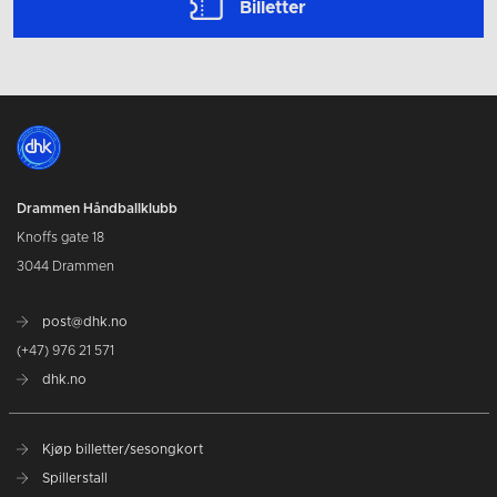
Billetter
Drammen Håndballklubb
Knoffs gate 18
3044 Drammen
post@dhk.no
(+47) 976 21 571
dhk.no
Kjøp billetter/sesongkort
Spillerstall