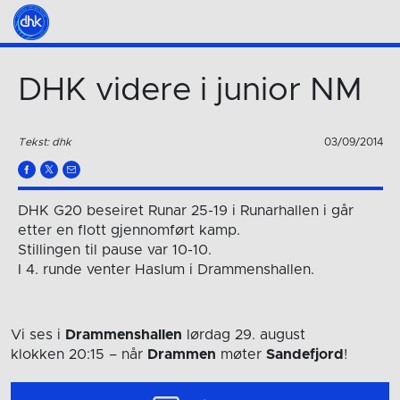
DHK videre i junior NM
Tekst: dhk
03/09/2014
DHK G20 beseiret Runar 25-19 i Runarhallen i går
etter en flott gjennomført kamp.
Stillingen til pause var 10-10.
I 4. runde venter Haslum i Drammenshallen.
Vi ses i
Drammenshallen
lørdag 29. august
klokken 20:15
– når
Drammen
møter
Sandefjord
!