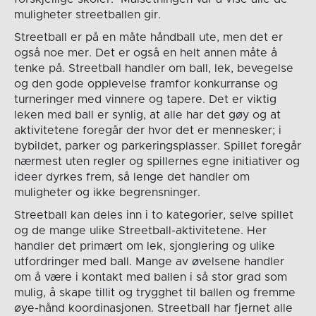
muligheter streetballen gir.
Streetball er på en måte håndball ute, men det er
også noe mer. Det er også en helt annen måte å
tenke på. Streetball handler om ball, lek, bevegelse
og den gode opplevelse framfor konkurranse og
turneringer med vinnere og tapere. Det er viktig
leken med ball er synlig, at alle har det gøy og at
aktivitetene foregår der hvor det er mennesker; i
bybildet, parker og parkeringsplasser. Spillet foregår
nærmest uten regler og spillernes egne initiativer og
ideer dyrkes frem, så lenge det handler om
muligheter og ikke begrensninger.
Streetball kan deles inn i to kategorier, selve spillet
og de mange ulike Streetball-aktivitetene. Her
handler det primært om lek, sjonglering og ulike
utfordringer med ball. Mange av øvelsene handler
om å være i kontakt med ballen i så stor grad som
mulig, å skape tillit og trygghet til ballen og fremme
øye-hånd koordinasjonen. Streetball har fjernet alle