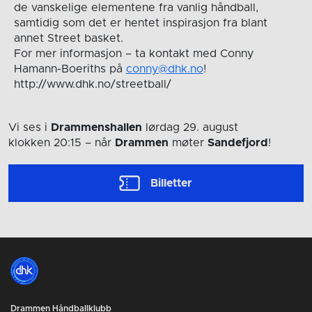
de vanskelige elementene fra vanlig håndball,
samtidig som det er hentet inspirasjon fra blant
annet Street basket.
For mer informasjon – ta kontakt med Conny
Hamann-Boeriths på
conny@dhk.no
!
http://www.dhk.no/streetball/
Vi ses i
Drammenshallen
lørdag 29. august
klokken 20:15
– når
Drammen
møter
Sandefjord
!
Billetter
Drammen Håndballklubb