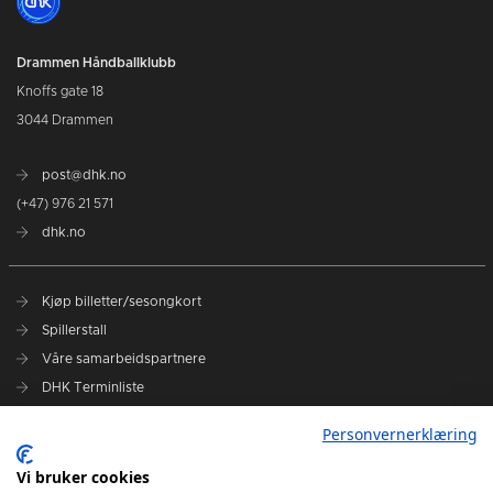
Drammen Håndballklubb
Knoffs gate 18
3044 Drammen
post@dhk.no
(+47) 976 21 571
dhk.no
Kjøp billetter/sesongkort
Spillerstall
Våre samarbeidspartnere
DHK Terminliste
Personvernerklæring
DHK på Facebook
DHK på Instagram
Vi bruker cookies