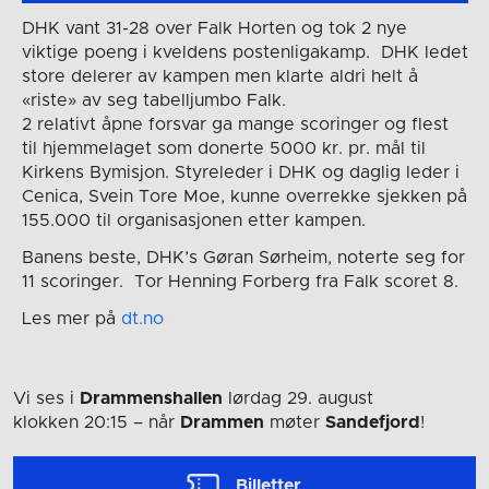
DHK vant 31-28 over Falk Horten og tok 2 nye
viktige poeng i kveldens postenligakamp. DHK ledet
store delerer av kampen men klarte aldri helt å
«riste» av seg tabelljumbo Falk.
2 relativt åpne forsvar ga mange scoringer og flest
til hjemmelaget som donerte 5000 kr. pr. mål til
Kirkens Bymisjon. Styreleder i DHK og daglig leder i
Cenica, Svein Tore Moe, kunne overrekke sjekken på
155.000 til organisasjonen etter kampen.
Banens beste, DHK’s Gøran Sørheim, noterte seg for
11 scoringer. Tor Henning Forberg fra Falk scoret 8.
Les mer på
dt.no
Vi ses i
Drammenshallen
lørdag 29. august
klokken 20:15
– når
Drammen
møter
Sandefjord
!
Billetter