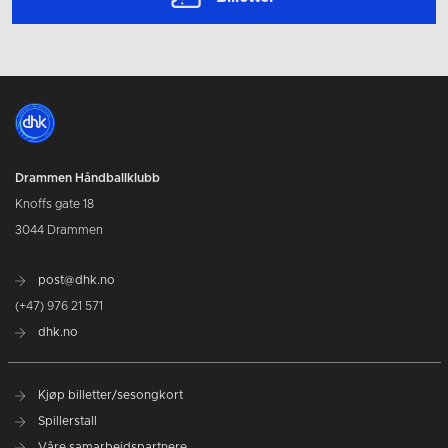
Drammen Håndballklubb
Knoffs gate 18
3044 Drammen
post@dhk.no
(+47) 976 21 571
dhk.no
Kjøp billetter/sesongkort
Spillerstall
Våre samarbeidspartnere