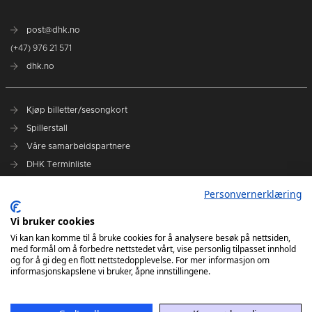
post@dhk.no
(+47) 976 21 571
dhk.no
Kjøp billetter/sesongkort
Spillerstall
Våre samarbeidspartnere
DHK Terminliste
Personvernerklæring
DHK på Facebook
DHK på Instagram
Vi bruker cookies
DHK på TikTok
Vi kan kan komme til å bruke cookies for å analysere besøk på nettsiden,
med formål om å forbedre nettstedet vårt, vise personlig tilpasset innhold
og for å gi deg en flott nettstedopplevelse. For mer informasjon om
informasjonskapslene vi bruker, åpne innstillingene.