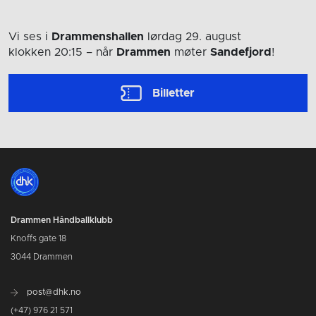
Vi ses i
Drammenshallen
lørdag 29. august
klokken 20:15
– når
Drammen
møter
Sandefjord
!
Billetter
Drammen Håndballklubb
Knoffs gate 18
3044 Drammen
post@dhk.no
(+47) 976 21 571