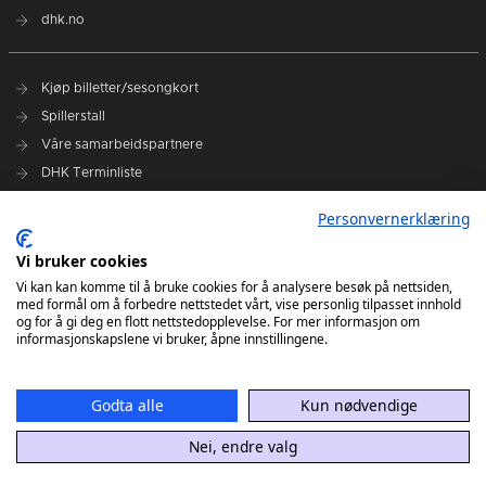
dhk.no
Kjøp billetter/sesongkort
Spillerstall
Våre samarbeidspartnere
DHK Terminliste
Personvernerklæring
DHK på Facebook
DHK på Instagram
Vi bruker cookies
DHK på TikTok
Vi kan kan komme til å bruke cookies for å analysere besøk på nettsiden,
med formål om å forbedre nettstedet vårt, vise personlig tilpasset innhold
og for å gi deg en flott nettstedopplevelse. For mer informasjon om
informasjonskapslene vi bruker, åpne innstillingene.
Godta alle
Kun nødvendige
Nei, endre valg