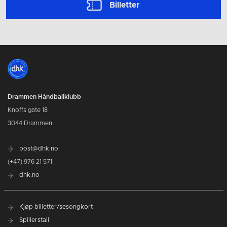
Billetter
Drammen Håndballklubb
Knoffs gate 18
3044 Drammen
post@dhk.no
(+47) 976 21 571
dhk.no
Kjøp billetter/sesongkort
Spillerstall