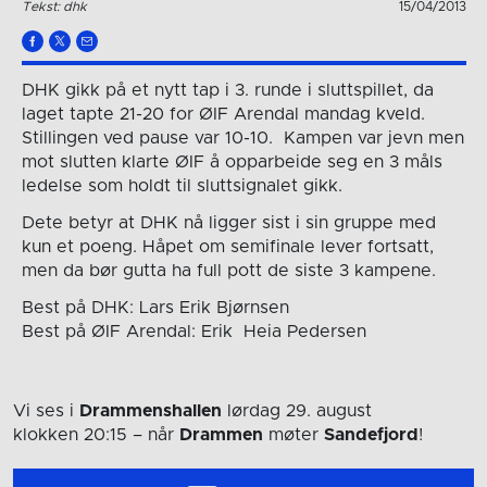
Tekst: dhk
15/04/2013
DHK gikk på et nytt tap i 3. runde i sluttspillet, da
laget tapte 21-20 for ØIF Arendal mandag kveld.
Stillingen ved pause var 10-10. Kampen var jevn men
mot slutten klarte ØIF å opparbeide seg en 3 måls
ledelse som holdt til sluttsignalet gikk.
Dete betyr at DHK nå ligger sist i sin gruppe med
kun et poeng. Håpet om semifinale lever fortsatt,
men da bør gutta ha full pott de siste 3 kampene.
Best på DHK: Lars Erik Bjørnsen
Best på ØIF Arendal: Erik Heia Pedersen
Vi ses i
Drammenshallen
lørdag 29. august
klokken 20:15
– når
Drammen
møter
Sandefjord
!