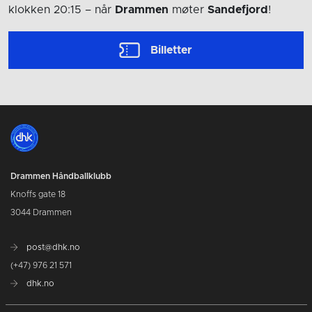
klokken 20:15
– når
Drammen
møter
Sandefjord
!
Billetter
Drammen Håndballklubb
Knoffs gate 18
3044 Drammen
post@dhk.no
(+47) 976 21 571
dhk.no