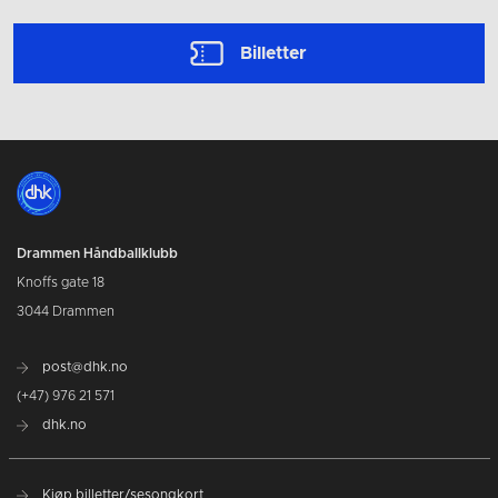
Billetter
Drammen Håndballklubb
Knoffs gate 18
3044 Drammen
post@dhk.no
(+47) 976 21 571
dhk.no
Kjøp billetter/sesongkort