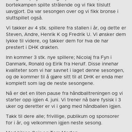
bortekampen spilte strålende og vi fikk tilslutt
uavgjort. Da var sesongen over og vi fikk bronse i
sluttspillet også.
Vi takker av 4 stk. spillere fra stallen i år, og dette er
Steven, Andre, Henrik K og Fredrik U. Vi ønsker dem
lykke til videre, og takker dem for hva de har
prestert i DHK drakten.
Inn kommer 3 stk. nye spillere; Nicolaj fra Fyn i
Danmark, Ronald og Eirik fra Herulf. Disse innehar
kvaliteter som vi har savnet i laget denne sesongen,
og de kommer til å gjøre sitt til at DHK er enda mer
komplett som lag de neste sesongene.
Nå er det en liten pause fra håndballtreningen og vi
starter opp igjen 4. juni. Vi trener nå bare fysisk i 3
uker og deretter er vi i gang med håndballen igjen.
Takk til dere alle; frivillige, publikum og sponsorer
for i år, og velkommen igjen neste sesong.