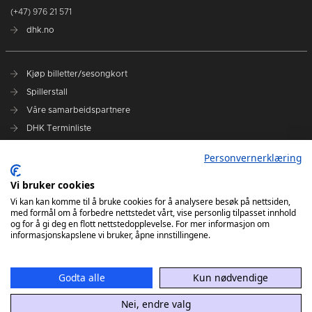
(+47) 976 21 571
dhk.no
Kjøp billetter/sesongkort
Spillerstall
Våre samarbeidspartnere
DHK Terminliste
Personvernerklæring
DHK på Facebook
DHK på Instagram
Vi bruker cookies
DHK på TikTok
Vi kan kan komme til å bruke cookies for å analysere besøk på nettsiden,
med formål om å forbedre nettstedet vårt, vise personlig tilpasset innhold
og for å gi deg en flott nettstedopplevelse. For mer informasjon om
informasjonskapslene vi bruker, åpne innstillingene.
Godta alle
Kun nødvendige
Nei, endre valg