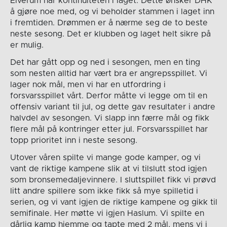
Elverum har kontinuiteten i laget. Dette ønsker DHK
å gjøre noe med, og vi beholder stammen i laget inn
i fremtiden. Drømmen er å nærme seg de to beste
neste sesong. Det er klubben og laget helt sikre på
er mulig.
Det har gått opp og ned i sesongen, men en ting
som nesten alltid har vært bra er angrepsspillet. Vi
lager nok mål, men vi har en utfordring i
forsvarsspillet vårt. Derfor måtte vi legge om til en
offensiv variant til jul, og dette gav resultater i andre
halvdel av sesongen. Vi slapp inn færre mål og fikk
flere mål på kontringer etter jul. Forsvarsspillet har
topp prioritet inn i neste sesong.
Utover våren spilte vi mange gode kamper, og vi
vant de riktige kampene slik at vi tilslutt stod igjen
som bronsemedaljevinnere. I sluttspillet fikk vi prøvd
litt andre spillere som ikke fikk så mye spilletid i
serien, og vi vant igjen de riktige kampene og gikk til
semifinale. Her møtte vi igjen Haslum. Vi spilte en
dårlig kamp hjemme og tapte med 2 mål, mens vi i