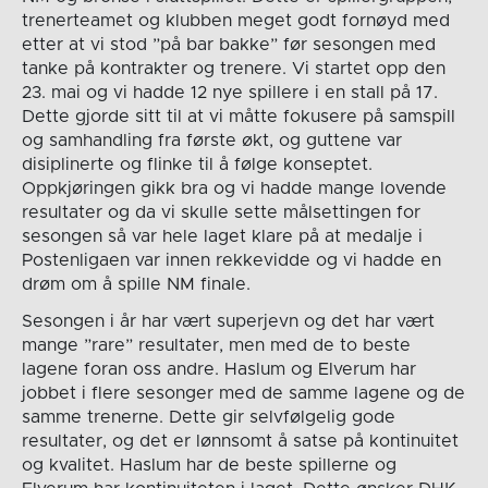
trenerteamet og klubben meget godt fornøyd med
etter at vi stod ”på bar bakke” før sesongen med
tanke på kontrakter og trenere. Vi startet opp den
23. mai og vi hadde 12 nye spillere i en stall på 17.
Dette gjorde sitt til at vi måtte fokusere på samspill
og samhandling fra første økt, og guttene var
disiplinerte og flinke til å følge konseptet.
Oppkjøringen gikk bra og vi hadde mange lovende
resultater og da vi skulle sette målsettingen for
sesongen så var hele laget klare på at medalje i
Postenligaen var innen rekkevidde og vi hadde en
drøm om å spille NM finale.
Sesongen i år har vært superjevn og det har vært
mange ”rare” resultater, men med de to beste
lagene foran oss andre. Haslum og Elverum har
jobbet i flere sesonger med de samme lagene og de
samme trenerne. Dette gir selvfølgelig gode
resultater, og det er lønnsomt å satse på kontinuitet
og kvalitet. Haslum har de beste spillerne og