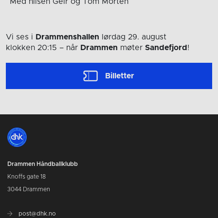
Med hilsen Geir og Tom Morten
Vi ses i
Drammenshallen
lørdag 29. august
klokken 20:15
– når
Drammen
møter
Sandefjord
!
Billetter
Drammen Håndballklubb
Knoffs gate 18
3044 Drammen
post@dhk.no