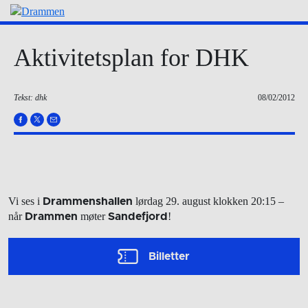
Aktivitetsplan for DHK
Tekst: dhk
08/02/2012
Vi ses i
lørdag 29. august
klokken 20:15
–
Drammenshallen
når
møter
!
Drammen
Sandefjord
Billetter