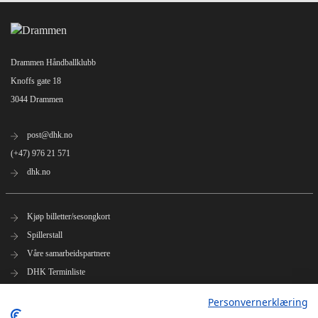
Drammen Håndballklubb
Knoffs gate 18
3044 Drammen
post@dhk.no
(+47) 976 21 571
dhk.no
Kjøp billetter/sesongkort
Spillerstall
Våre samarbeidspartnere
DHK Terminliste
Personvernerklæring
DHK på Facebook