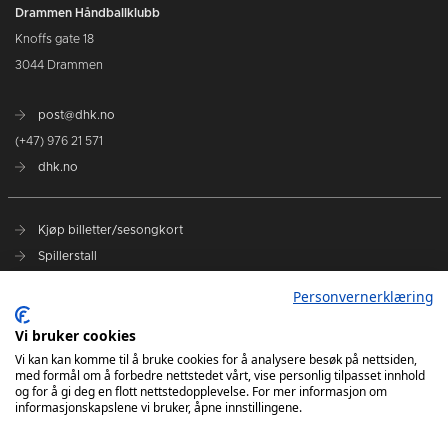
Drammen Håndballklubb
Knoffs gate 18
3044 Drammen
post@dhk.no
(+47) 976 21 571
dhk.no
Kjøp billetter/sesongkort
Spillerstall
Våre samarbeidspartnere
Personvernerklæring
DHK Terminliste
Vi bruker cookies
Vi kan kan komme til å bruke cookies for å analysere besøk på nettsiden,
DHK på Facebook
med formål om å forbedre nettstedet vårt, vise personlig tilpasset innhold
DHK på Instagram
og for å gi deg en flott nettstedopplevelse. For mer informasjon om
informasjonskapslene vi bruker, åpne innstillingene.
DHK på TikTok