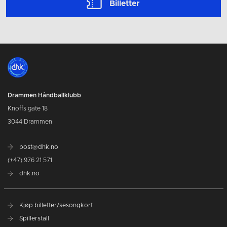
Billetter
Drammen Håndballklubb
Knoffs gate 18
3044 Drammen
post@dhk.no
(+47) 976 21 571
dhk.no
Kjøp billetter/sesongkort
Spillerstall