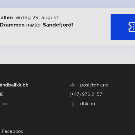
allen
lørdag 29. august
Drammen
møter
Sandefjord
!
ndballklubb
post@dhk.no
18
(+47) 976 21 571
men
dhk.no
 Facebook