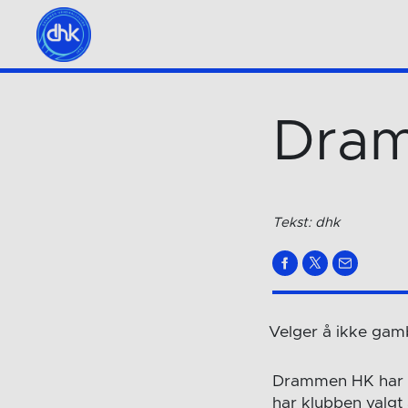
Dram
Tekst: dhk
Velger å ikke ga
Drammen HK har ha
har klubben valgt å