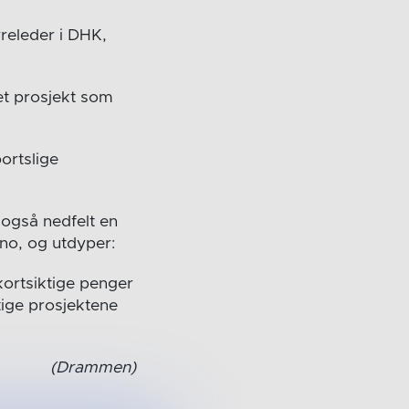
yreleder i DHK,
 et prosjekt som
ortslige
 også nedfelt en
.no, og utdyper:
kortsiktige penger
tige prosjektene
(Drammen)