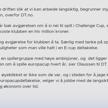
e driften slik at vi kan arbeide langsiktig, begrunner st
n, overfor DT.no.
år bak avgjørelsen om å si nei til spill i Challenge Cup,
 koste klubben en hlv million kroner.
ng avgjørelse for klubben å ta. Særlig med tanke på sp
ligheter som man ville hatt i en E-cup deltakelse.
o en spillergruppe med høye ambisjoner, og det ligger
en om å spille europacup hvert år, sier Olaussen til DT
 øyeblikket er ikke som de var, og i steden for å jage 
europacupdeltakelse, velger vi å jobbe med de langsik
gg økonomi over tid.