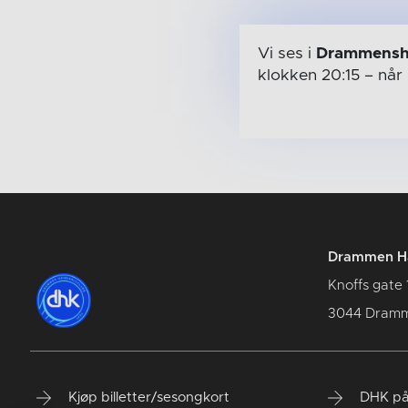
Vi ses i
Drammensh
klokken 20:15
– når
Drammen Hå
Knoffs gate 
3044 Dram
Kjøp billetter/sesongkort
DHK på