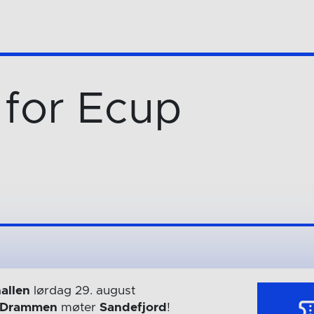
 for Ecup
allen
lørdag 29. august
Drammen
møter
Sandefjord
!