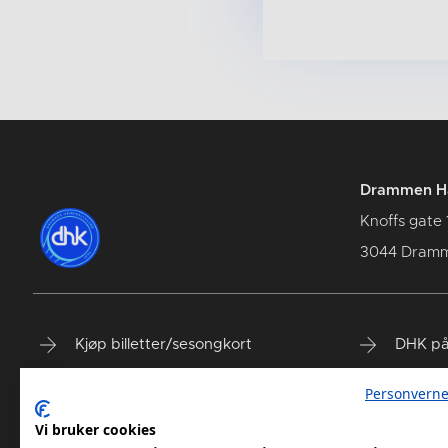
Drammen Hå
Knoffs gate 
3044 Dram
Kjøp billetter/sesongkort
DHK på
Spillerstall
DHK på
Personverne
Våre samarbeidspartnere
DHK på
Vi bruker cookies
DHK Terminliste