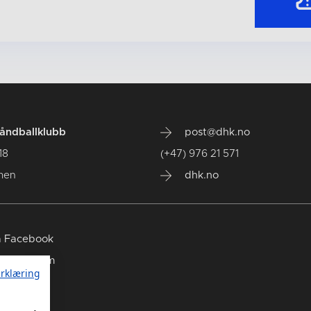
ndballklubb
post@dhk.no
18
(+47) 976 21 571
men
dhk.no
 Facebook
 Instagram
rklæring
 TikTok