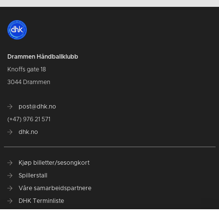
Drammen Håndballklubb
Knoffs gate 18
3044 Drammen
post@dhk.no
(+47) 976 21 571
dhk.no
Kjøp billetter/sesongkort
Spillerstall
Våre samarbeidspartnere
DHK Terminliste