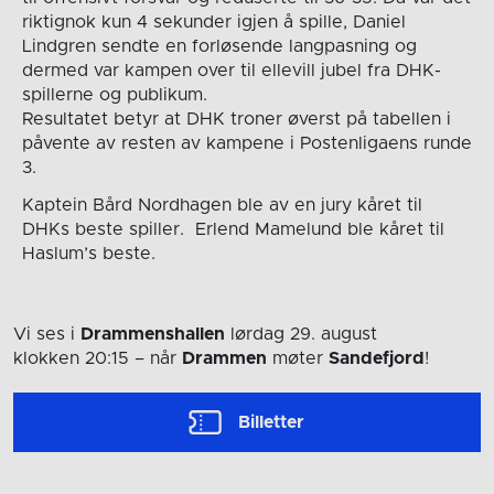
riktignok kun 4 sekunder igjen å spille, Daniel
Lindgren sendte en forløsende langpasning og
dermed var kampen over til ellevill jubel fra DHK-
spillerne og publikum.
Resultatet betyr at DHK troner øverst på tabellen i
påvente av resten av kampene i Postenligaens runde
3.
Kaptein Bård Nordhagen ble av en jury kåret til
DHKs beste spiller. Erlend Mamelund ble kåret til
Haslum’s beste.
Vi ses i
Drammenshallen
lørdag 29. august
klokken 20:15
– når
Drammen
møter
Sandefjord
!
Billetter