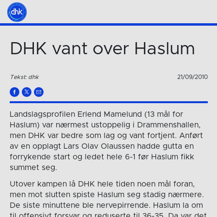
DHK vant over Haslum
Tekst: dhk
21/09/2010
Landslagsprofilen Erlend Mamelund (13 mål for
Haslum) var nærmest ustoppelig i Drammenshallen,
men DHK var bedre som lag og vant fortjent. Anført
av en opplagt Lars Olav Olaussen hadde gutta en
forrykende start og ledet hele 6-1 før Haslum fikk
summet seg.
Utover kampen lå DHK hele tiden noen mål foran,
men mot slutten spiste Haslum seg stadig nærmere.
De siste minuttene ble nervepirrende. Haslum la om
til offensivt forsvar og reduserte til 36-35. Da var det